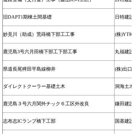
旧DAPT1期棟土間基礎
日特建設
妙見川（助成）荒蒔橋下部工工事
(株)YTK
鹿児島3号六月田橋下部工下部工事
丸福建設
県道長尾稗田平島線柳井
(株)出
ダイレクトクーラー基礎土木
洞海土木
鹿児島３号六月関外チック６工区外改良
鎌田建設
志布志ICランプ橋下工部
国基建設