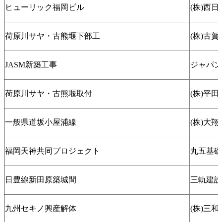
ヒューリック福岡ビル
(株)西
荷原川サヤ・古熊堰下部工
(株)古賀
JASM新築工事
ジャパン
荷原川サヤ・古熊堰取付
(株)平田
一般県道坂小屋浦線
(株)大
福岡天神共同プロジェクト
丸五基礎
日豊線新田原築城間
三軌建設
九州セキノ興産解体
(株)三