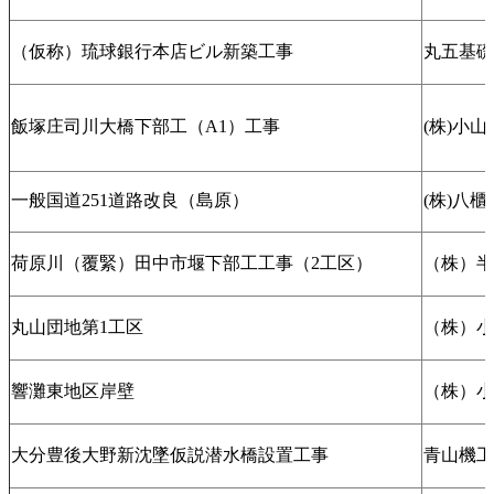
（仮称）琉球銀行本店ビル新築工事
丸五基礎
飯塚庄司川大橋下部工（A1）工事
(株)小
一般国道251道路改良（島原）
(株)八
荷原川（覆緊）田中市堰下部工工事（2工区）
（株）半
丸山団地第1工区
（株）小
響灘東地区岸壁
（株）小
大分豊後大野新沈墜仮説潜水橋設置工事
青山機工