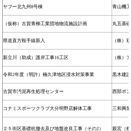
ヤフー北九州8号棟
青山機工
（仮称）古賀青柳工業団地物流施設計画
丸五基礎
県道直方鞍手線新入
（株）双
新立川（助成）護岸工事16工区
（株）ア
令和2年度（明許）楠久津地区浸水対策事業
黒木建設
古賀市汚泥再生処理センター
西部ポン
コナミスポーツクラブ大分明野店解体工事
三和興業
２５街区基礎杭撤去及び地盤改良工事（その2）
親宏（株