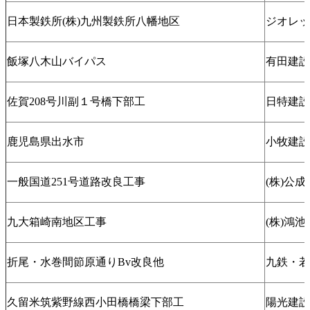
日本製鉄所(株)九州製鉄所八幡地区
ジオレッ
飯塚八木山バイパス
有田建設
佐賀208号川副１号橋下部工
日特建設
鹿児島県出水市
小牧建設
一般国道251号道路改良工事
(株)公
九大箱崎南地区工事
(株)鴻池
折尾・水巻間節原通りBv改良他
九鉄・若
久留米筑紫野線西小田橋橋梁下部工
陽光建設(