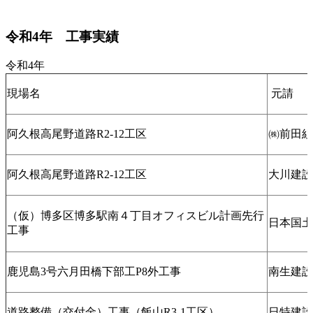
令和4年 工事実績
令和4年
現場名
元請
阿久根高尾野道路R2-12工区
㈱前田組
阿久根高尾野道路R2-12工区
大川建設
（仮）博多区博多駅南４丁目オフィスビル計画先行
日本国土
工事
鹿児島3号六月田橋下部工P8外工事
南生建設
道路整備（交付金）工事（飯山R3-1工区）
日特建設